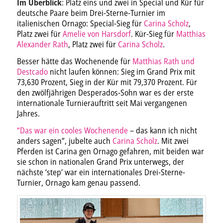
Im Überblick
: Platz eins und zwei in Special und Kür für
deutsche Paare beim Drei-Sterne-Turnier im
italienischen Ornago: Special-Sieg für
Carina Scholz
,
Platz zwei für
Amelie von Harsdorf
. Kür-Sieg für
Matthias
Alexander Rath
, Platz zwei für
Carina Scholz
.
Besser hätte das Wochenende für
Matthias Rath und
Destcado
nicht laufen können: Sieg im Grand Prix mit
73,630 Prozent, Sieg in der Kür mit 79,370 Prozent. Für
den zwölfjährigen Desperados-Sohn war es der erste
internationale Turnierauftritt seit Mai vergangenen
Jahres.
“Das war ein cooles Wochenende
– das kann ich nicht
anders sagen”, jubelte auch
Carina Scholz
. Mit zwei
Pferden ist Carina gen Ornago gefahren, mit beiden war
sie schon in nationalen Grand Prix unterwegs, der
nächste ‘step’ war ein internationales Drei-Sterne-
Turnier, Ornago kam genau passend.