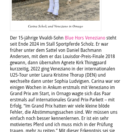
Carina Scholz und Veneziano in Ornago
Der 15-jährige Vivaldi-Sohn
Blue Hors Veneziano
steht
seit Ende 2024 im Stall Sportpferde Scholz. Er war
früher unter dem Sattel von Daniel Bachmann
Andersen, mit dem er das Louisdor-Preis-Finale 2018
gewann, dann übernahm Agnete Kirk Thinggaard
kurzzeitig, 2022 ging Veneziano in der internationalen
U25-Tour unter Laura Kristine Thorup (DEN) und
wechselte dann unter Sophia Ludvigsen. Carina war vor
einigen Wochen in Ankum erstmals mit Veneziano im
Grand Prix am Start, in Ornago wagte sich das Paar
erstmals auf internationales Grand Prix-Parkett – mit
Erfolg. “Im Grand Prix hatten wir viele kleine blöde
Fehler, die Abstimmungssachen sind. Wir müssen uns
einfach noch besser kennenlernen. Er ist ein sehr
motiviertes Pferd und ich muss mich in der Prüfung
trauen, mehr zu reiten.” Mit dieser Erkenntnis sei sie