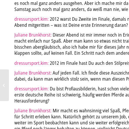
es noch mal ganz anders ausgehen. Aber ich mache mir da 
Samstag auch noch mal ganz anders, da weiß man nie, wie 
dressursport.kim:
2012 warst Du Zweite im Finale, damals m
Abend mitgeritten – was ist Deine erste Erinnerung daran?
Juliane Brunkhorst:
Dieser Abend ist mir immer noch in Eri
macht einfach nur Spaß. Aber man kann so etwas nicht tra
bisschen abergläubisch, also ich habe mir für dieses Jahr 
klappen sollte, auf keinen Fall. Ein Schritt nach dem ander
dressursport.kim:
2012 im Finale hast Du auch den Stilpre
Juliane Brunkhorst:
Auf jeden Fall. Ich finde diese Auszeich
dabei, da kann man wirklich stolz sein, wenn man diesen P
Diamante dominiert
dressursport.kim:
Du bist Profiausbilderin, hast schon viel
erste deutsche Reihe ist schwierig, häufig werden Pferde a
Herausforderung?
Juliane Brunkhorst:
Mir macht es wahnsinnig viel Spaß, Pfe
für Schritt erleben kann. Natürlich gehört zu unserem Job
weiter im Sport beobachten kann und sie weiter erfolgreich
ein Pferd noch länger behalten zu können, vielleicht Deuts