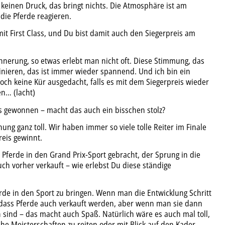
keinen Druck, das bringt nichts. Die Atmosphäre ist am
die Pferde reagieren.
it First Class, und Du bist damit auch den Siegerpreis am
nnerung, so etwas erlebt man nicht oft. Diese Stimmung, das
inieren, das ist immer wieder spannend. Und ich bin ein
noch keine Kür ausgedacht, falls es mit dem Siegerpreis wieder
en… (lacht)
is gewonnen – macht das auch ein bisschen stolz?
nung ganz toll. Wir haben immer so viele tolle Reiter im Finale
reis gewinnt.
e Pferde in den Grand Prix-Sport gebracht, der Sprung in die
uch vorher verkauft – wie erlebst Du diese ständige
rde in den Sport zu bringen. Wenn man die Entwicklung Schritt
, dass Pferde auch verkauft werden, aber wenn man sie dann
 sind – das macht auch Spaß. Natürlich wäre es auch mal toll,
che Meisterschaften zu reiten oder mit Blick auf den Kader,