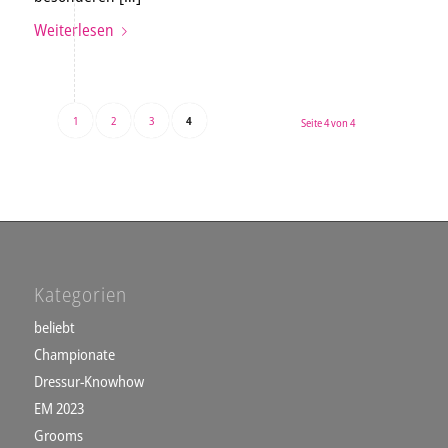
Weiterlesen
1
2
3
4
Seite 4 von 4
Kategorien
beliebt
Championate
Dressur-Knowhow
EM 2023
Grooms