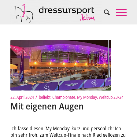
/
22. April 2024
beliebt
,
Championate
,
My Monday
,
Weltcup 23/24
Mit eigenen Augen
Ich fasse diesen ‘My Monday’ kurz und persönlich: Ich
bin sehr froh, zum Weltcup-Finale nach Riad geflogen zu