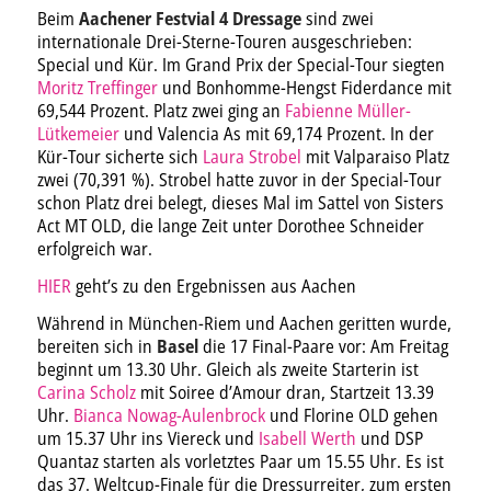
Beim
Aachener Festvial 4 Dressage
sind zwei
internationale Drei-Sterne-Touren ausgeschrieben:
Special und Kür. Im Grand Prix der Special-Tour siegten
Moritz Treffinger
und Bonhomme-Hengst Fiderdance mit
69,544 Prozent. Platz zwei ging an
Fabienne Müller-
Lütkemeier
und Valencia As mit 69,174 Prozent. In der
Kür-Tour sicherte sich
Laura Strobel
mit Valparaiso Platz
zwei (70,391 %). Strobel hatte zuvor in der Special-Tour
schon Platz drei belegt, dieses Mal im Sattel von Sisters
Act MT OLD, die lange Zeit unter Dorothee Schneider
erfolgreich war.
HIER
geht’s zu den Ergebnissen aus Aachen
Während in München-Riem und Aachen geritten wurde,
bereiten sich in
Basel
die 17 Final-Paare vor: Am Freitag
beginnt um 13.30 Uhr. Gleich als zweite Starterin ist
Carina Scholz
mit Soiree d’Amour dran, Startzeit 13.39
Uhr.
Bianca Nowag-Aulenbrock
und Florine OLD gehen
um 15.37 Uhr ins Viereck und
Isabell Werth
und DSP
Quantaz starten als vorletztes Paar um 15.55 Uhr. Es ist
das 37. Weltcup-Finale für die Dressurreiter, zum ersten