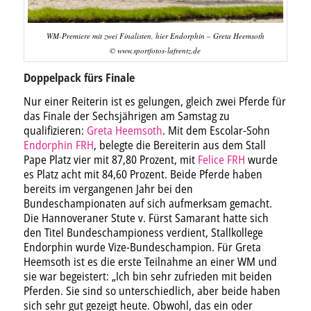
WM-Premiere mit zwei Finalisten, hier Endorphin – Greta Heemsoth
© www.sportfotos-lafrentz.de
Doppelpack fürs Finale
Nur einer Reiterin ist es gelungen, gleich zwei Pferde für
das Finale der Sechsjährigen am Samstag zu
qualifizieren:
Greta Heemsoth
. Mit dem Escolar-Sohn
Endorphin FRH
, belegte die Bereiterin aus dem Stall
Pape Platz vier mit 87,80 Prozent, mit
Felice FRH
wurde
es Platz acht mit 84,60 Prozent. Beide Pferde haben
bereits im vergangenen Jahr bei den
Bundeschampionaten auf sich aufmerksam gemacht.
Die Hannoveraner Stute v. Fürst Samarant hatte sich
den Titel Bundeschampioness verdient, Stallkollege
Endorphin wurde Vize-Bundeschampion. Für Greta
Heemsoth ist es die erste Teilnahme an einer WM und
sie war begeistert: „Ich bin sehr zufrieden mit beiden
Pferden. Sie sind so unterschiedlich, aber beide haben
sich sehr gut gezeigt heute. Obwohl, das ein oder