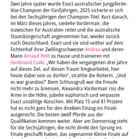
Zwei Jahre später wurde Exact australischer Jungpferde-
Vize-Champion der Fünfjährigen, 2025 sicherte er sich
bei den Sechsjährigen den Champion-Titel. Kurz danach,
im März dieses Jahres, siedelte Vordermair, die
inzwischen für Australien reitet und die australische
Staatsbürgerschaft angenommen hat, wieder zurück
nach Deutschland. Exact und sie sind seither auf dem
Fichtenhof ihrer Zwillingsschwester
Andrea
und deren
Mann
Arnaud Petit
zu Hause und trainieren mit
Ferdinand Csaki
. „Wir haben die vergangenen drei Jahre
auf dieses Ziel, auf diesen Traum hingearbeitet, hier
heute dabei sein zu dürfen“, strahlte die Reiterin. „Und
es war grandios!“ Beim Schlussgruß war die Freude
nicht mehr zu bremsen, Alexandra Vordermair riss die
Arme in die Höhe, jubelte euphorisch und verpasste
Exact unzählige Küsschen. Mit Platz 15 und 81 Prozent
hat es nicht ganz für den direkten Einzug ins Finale
ausgereicht. Die besten zwölf Pferde aus der
Qualifikation kommen weiter. Aber am Donnerstag steht
für die Sechsjährigen, die nicht direkt den Sprung ins
Finale geschafft haben, das sogenannte Kleine Finale auf