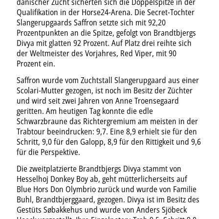
dänischer Zucht sicherten sich die Doppelspitze in der
Qualifikation in der Horse24-Arena. Die Secret-Tochter
Slangerupgaards Saffron setzte sich mit 92,20
Prozentpunkten an die Spitze, gefolgt von Brandtbjergs
Divya mit glatten 92 Prozent. Auf Platz drei reihte sich
der Weltmeister des Vorjahres, Red Viper, mit 90
Prozent ein.
Saffron wurde vom Zuchtstall Slangerupgaard aus einer
Scolari-Mutter gezogen, ist noch im Besitz der Züchter
und wird seit zwei Jahren von Anne Troensegaard
geritten. Am heutigen Tag konnte die edle
Schwarzbraune das Richtergremium am meisten in der
Trabtour beeindrucken: 9,7. Eine 8,9 erhielt sie für den
Schritt, 9,0 für den Galopp, 8,9 für den Rittigkeit und 9,6
für die Perspektive.
Die zweitplatzierte Brandtbjergs Divya stammt von
Hesselhoj Donkey Boy ab, geht mütterlicherseits auf
Blue Hors Don Olymbrio zurück und wurde von Familie
Buhl, Brandtbjerggaard, gezogen. Divya ist im Besitz des
Gestüts Søbakkehus und wurde von Anders Sjöbeck