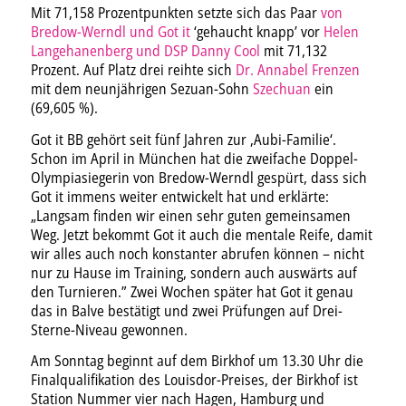
Mit 71,158 Prozentpunkten setzte sich das Paar
von
Bredow-Werndl und Got it
‘gehaucht knapp’ vor
Helen
Langehanenberg und DSP Danny Cool
mit 71,132
Prozent. Auf Platz drei reihte sich
Dr. Annabel Frenzen
mit dem neunjährigen Sezuan-Sohn
Szechuan
ein
(69,605 %).
Got it BB gehört seit fünf Jahren zur ‚Aubi-Familie‘.
Schon im April in München hat die zweifache Doppel-
Olympiasiegerin von Bredow-Werndl gespürt, dass sich
Got it immens weiter entwickelt hat und erklärte:
„Langsam finden wir einen sehr guten gemeinsamen
Weg. Jetzt bekommt Got it auch die mentale Reife, damit
wir alles auch noch konstanter abrufen können – nicht
nur zu Hause im Training, sondern auch auswärts auf
den Turnieren.” Zwei Wochen später hat Got it genau
das in Balve bestätigt und zwei Prüfungen auf Drei-
Sterne-Niveau gewonnen.
Am Sonntag beginnt auf dem Birkhof um 13.30 Uhr die
Finalqualifikation des Louisdor-Preises, der Birkhof ist
Station Nummer vier nach Hagen, Hamburg und