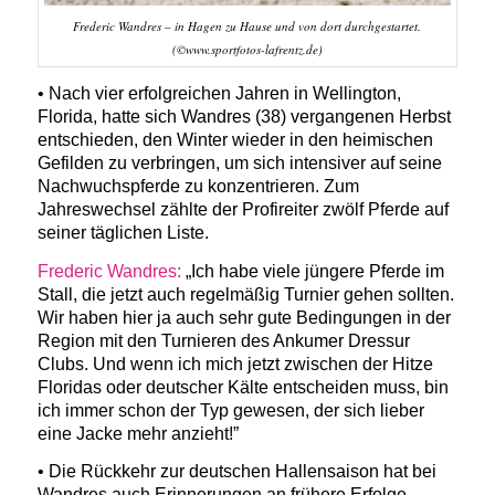
Frederic Wandres – in Hagen zu Hause und von dort durchgestartet.
(©www.sportfotos-lafrentz.de)
• Nach vier erfolgreichen Jahren in Wellington,
Florida, hatte sich Wandres (38) vergangenen Herbst
entschieden, den Winter wieder in den heimischen
Gefilden zu verbringen, um sich intensiver auf seine
Nachwuchspferde zu konzentrieren. Zum
Jahreswechsel zählte der Profireiter zwölf Pferde auf
seiner täglichen Liste.
Frederic Wandres:
„Ich habe viele jüngere Pferde im
Stall, die jetzt auch regelmäßig Turnier gehen sollten.
Wir haben hier ja auch sehr gute Bedingungen in der
Region mit den Turnieren des Ankumer Dressur
Clubs. Und wenn ich mich jetzt zwischen der Hitze
Floridas oder deutscher Kälte entscheiden muss, bin
ich immer schon der Typ gewesen, der sich lieber
eine Jacke mehr anzieht!”
• Die Rückkehr zur deutschen Hallensaison hat bei
Wandres auch Erinnerungen an frühere Erfolge