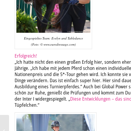
Eingespieltes Team: Evelyn und Tabledance
(Foto: © www.eurodressage.com)
Erfolgreich!
„Ich hatte nicht den einen großen Erfolg hier, sondern eher 
Jährige. „Ich habe mit jedem Pferd schon einen individuell
Nationenpreis und die 5*-Tour gehen wird. Ich konnte sie 
Dinge verändern. Das ist einfach super hier. Hier sind dau
Ausbildung eines Turnierpferdes.“ Auch bei Global Power s
schön zur Ruhe, genießt die Prüfungen und kommt zum Durc
der Inter I widergespiegelt. „
Diese Entwicklungen – das sin
Tüpfelchen.“
“Rückwärtsrichten gehört
bei mir täglich zum