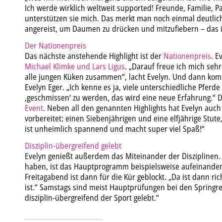
Ich werde wirklich weltweit supported! Freunde, Familie, P
unterstützen sie mich. Das merkt man noch einmal deutlic
angereist, um Daumen zu drücken und mitzufiebern – das is
Der Nationenpreis
Das nächste anstehende Highlight ist der
Nationenpreis
. E
Michael Klimke und Lars Ligus
. „Darauf freue ich mich sehr
alle jungen Küken zusammen“, lacht Evelyn. Und dann ko
Evelyn Eger. „Ich kenne es ja, viele unterschiedliche Pferd
‚geschmissen‘ zu werden, das wird eine neue Erfahrung.“ 
Event
. Neben all den genannten Highlights hat Evelyn auch 
vorbereitet: einen Siebenjährigen und eine elfjährige Stut
ist unheimlich spannend und macht super viel Spaß!“
Disziplin-übergreifend gelebt
Evelyn genießt außerdem das Miteinander der Disziplinen. 
haben, ist das Hauptprogramm beispielsweise aufeinander a
Freitagabend ist dann für die Kür geblockt. „Da ist dann ri
ist.“ Samstags sind meist Hauptprüfungen bei den Springrei
disziplin-übergreifend der Sport gelebt.“