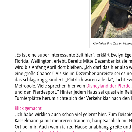
Genießen ihre Zeit in Welli
„Es ist eine super interessante Zeit hier“, erklärt Evelyn E
Florida, Wellington, erlebt. Bereits Mitte Dezember ist sie
wird bis Anfang April dort bleiben. „Ich darf das hier also
eine große Chance!“ Als sie im Dezember anreiste sei es n
das schlagartig geändert. „Plötzlich waren alle da“, lacht E
Metropole. Viele sprechen hier vom
Disneyland der Pferde
und den Pferdesport.“ Hinter jedem Haus sei quasi ein Reit
Turnierplätze herum richte sich der Verkehr klar nach den 
Klick gemacht
„Ich habe wirklich auch schon viel gelernt hier. Zum Beispie
Kasselmann ja mit mehreren Trainern, hauptsächlich mit Ha
Ort bei mir. Auch wenn ich zu Hause unabhängig reite und