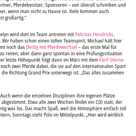
artner, Pferdebesitzer, Sponsoren – von überall schreiben und
her, wenn man nicht zu Hause ist. Viele kommen auch
t großartig.“
velyn wird dort im Team antreten mit
Felicitas Hendricks,
. Wir haben schon einen tollen Teamspirit, Michael hält hier
mmt noch das
Derby mit Pferdewechsel
– das erste Mal für
e zu reiten, aber dann ganz spontan in eine Prüfungssituation
Der letzte Höhepunkt folgt dann im März mit dem
Fünf-Sterne-
noch zwei Pferde dabei, die sie auf den internationalen Sport
e, die Richtung Grand Prix unterwegs ist. „Das alles zusammen
Auch wenn die einzelnen Disziplinen ihre eigenen Plätze
bgestimmt. Etwa alle zwei Wochen findet ein CDI statt, der
chtig was los. Das macht Spaß, weil die Atmosphäre einfach toll
tern, Sonntags steht Polo im Mittelpunkt. „Hier wird wirklich