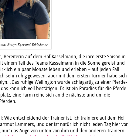
ngton: Evelyn Eger und Tabledance
ger, Bereiterin auf dem Hof Kasselmann, die ihre erste Saison in
 mit einem Teil des Teams Kasselmann in die Sonne gereist und
 wirklich ein paar Monate leben und erleben – auf jeden Fall
och sehr ruhig gewesen, aber mit dem ersten Turnier habe sich
velyn. „Das ruhige Wellington wurde schlagartig zu einer Pferde-
, das kann ich voll bestätigen. Es ist ein Paradies für die Pferde
platz, eine Farm reihe sich an die nächste und um die
Pferden.
l: Wie entscheidend der Trainer ist. Ich trainiere auf dem Hof
rtmut Lammers, und der ist natürlich nicht jeden Tag hier vor
 ‚nur‘ das Auge von unten von ihm und den anderen Trainern