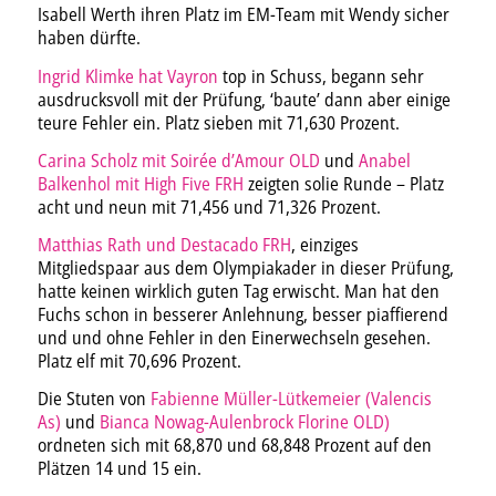
Isabell Werth ihren Platz im EM-Team mit Wendy sicher
haben dürfte.
Ingrid Klimke hat Vayron
top in Schuss, begann sehr
ausdrucksvoll mit der Prüfung, ‘baute’ dann aber einige
teure Fehler ein. Platz sieben mit 71,630 Prozent.
Carina Scholz mit Soirée d’Amour OLD
und
Anabel
Balkenhol mit High Five FRH
zeigten solie Runde – Platz
acht und neun mit 71,456 und 71,326 Prozent.
Matthias Rath und Destacado FRH
, einziges
Mitgliedspaar aus dem Olympiakader in dieser Prüfung,
hatte keinen wirklich guten Tag erwischt. Man hat den
Fuchs schon in besserer Anlehnung, besser piaffierend
und und ohne Fehler in den Einerwechseln gesehen.
Platz elf mit 70,696 Prozent.
Die Stuten von
Fabienne Müller-Lütkemeier (Valencis
As)
und
Bianca Nowag-Aulenbrock Florine OLD)
ordneten sich mit 68,870 und 68,848 Prozent auf den
Plätzen 14 und 15 ein.