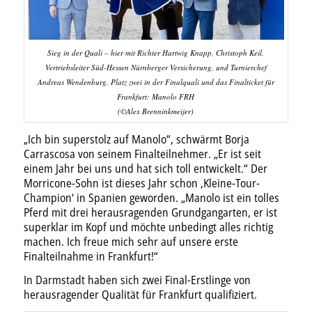
Sieg in der Quali – hier mit Richter Hartwig Knapp, Christoph Keil,
Vertriebsleiter Süd-Hessen Nürnberger Versicherung, und Turnierchef
Andreas Wendenburg. Platz zwei in der Finalquali und das Finalticket für
Frankfurt: Manolo FRH
(©Alex Brenninkmeijer)
„Ich bin superstolz auf Manolo“, schwärmt Borja
Carrascosa von seinem Finalteilnehmer. „Er ist seit
einem Jahr bei uns und hat sich toll entwickelt.“ Der
Morricone-Sohn ist dieses Jahr schon ‚Kleine-Tour-
Champion‘ in Spanien geworden. „Manolo ist ein tolles
Pferd mit drei herausragenden Grundgangarten, er ist
superklar im Kopf und möchte unbedingt alles richtig
machen. Ich freue mich sehr auf unsere erste
Finalteilnahme in Frankfurt!“
In Darmstadt haben sich zwei Final-Erstlinge von
herausragender Qualität für Frankfurt qualifiziert.