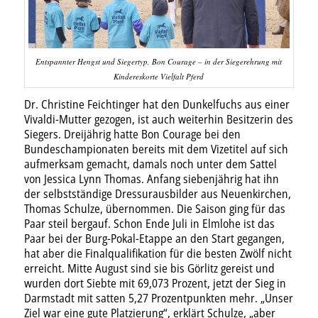
Entspannter Hengst und Siegertyp, Bon Courage – in der Siegerehrung mit
Kindereskorte Vielfalt Pferd
Dr. Christine Feichtinger hat den Dunkelfuchs aus einer
Vivaldi-Mutter gezogen, ist auch weiterhin Besitzerin des
Siegers. Dreijährig hatte Bon Courage bei den
Bundeschampionaten bereits mit dem Vizetitel auf sich
aufmerksam gemacht, damals noch unter dem Sattel
von Jessica Lynn Thomas. Anfang siebenjährig hat ihn
der selbstständige Dressurausbilder aus Neuenkirchen,
Thomas Schulze, übernommen. Die Saison ging für das
Paar steil bergauf. Schon Ende Juli in Elmlohe ist das
Paar bei der Burg-Pokal-Etappe an den Start gegangen,
hat aber die Finalqualifikation für die besten Zwölf nicht
erreicht. Mitte August sind sie bis Görlitz gereist und
wurden dort Siebte mit 69,073 Prozent, jetzt der Sieg in
Darmstadt mit satten 5,27 Prozentpunkten mehr. „Unser
Ziel war eine gute Platzierung“, erklärt Schulze, „aber