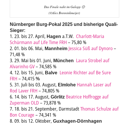
Das Finale naht im Galopp 🙂
(©Alex Brenninkmeijer)
Nürnberger Burg-Pokal 2025 und bisherige Quali-
Sieger:
1. 23. bis 27. April,
a.T.W.
Charlott-Maria
Hagen
Schürmann auf Life Time FRH
– 75,80 %
2. 01. bis 06. Mai,
Jessica Süß auf Dynoro
–
Mannheim
71,48 %
3. 29. Mai bis 01. Juni,
Laura Strobel auf
München
Alvarinho GV
– 74,585 %
4. 12. bis 15. Juni,
Leonie Richter auf Be Sure
Balve
FRH
– 74,415
%
5. 31. Juli bis 03. August,
Hannah Laser auf
Elmlohe
Rod Laver FRH
– 74,805 %
6. 14. bis 17. August,
Beatrice Hoffrogge auf
Görlitz
Zuperman OLD
– 73,878 %
7. 18. bis 21. September, Darmstadt
Thomas Schulze auf
Bon Courage
– 74,341 %
8. 09. bis 12. Oktober,
Guxhagen-Dörnhagen