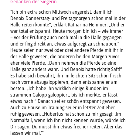
Gedanken der Siegerin
“Ich bin extra schon Mittwoch angereist, damit ich
Denoix Donnerstag- und Freitagmorgen schon mal in der
Halle reiten konnte“, erklärt Katharina Hemmer. „Und er
war total entspannt. Heute morgen bin ich – wie immer
– vor der Prüfung auch noch mal in die Halle gegangen
und er fing direkt an, etwas aufgeregt zu schnauben.“
Heute seien nur zwei oder drei andere Pferde mit ihr in
der Halle gewesen, die anderen beiden Morgen zuvor
eher viele Pferde. „Dann nehmen die Pferde so eine
Halle ganz anders wahr. Und Denoix hatte richtig Saft!“
Es habe sich bewährt, ihn im leichten Sitz schön frisch
nach vorne abzugaloppieren, dann entspanne er am
besten. „Ich habe ihn wirklich einige Runden im
strammen Galopp galoppiert, bis ich merkte, er lässt
etwas nach.“ Danach sei er schön entspannt gewesen.
Auch zu Hause im Training sei er in letzter Zeit eher
ruhig gewesen. „Hubertus hat schon zu mir gesagt: ‚Im
Normalfall, wenn ich ihn nicht kennen würde, würde ich
Dir sagen, Du musst ihn etwas frecher reiten. Aber das
lassen wir mal.‘“