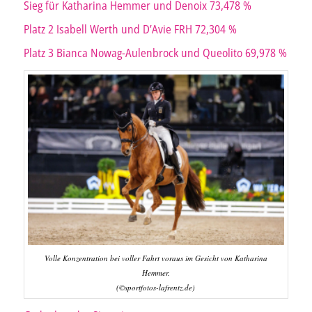
Sieg für Katharina Hemmer und Denoix 73,478 %
Platz 2 Isabell Werth und D’Avie FRH 72,304 %
Platz 3 Bianca Nowag-Aulenbrock und Queolito 69,978 %
Volle Konzentration bei voller Fahrt voraus im Gesicht von Katharina
Hemmer.
(©sportfotos-lafrentz.de)