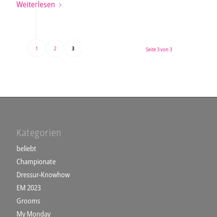
Weiterlesen
1
2
3
Seite 3 von 3
Kategorien
beliebt
Championate
Dressur-Knowhow
EM 2023
Grooms
My Monday