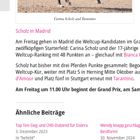
Carina Scholz und Tarantino
Scholz in Madrid
Am Freitag gehen in Madrid die Weltcup-Kandidaten im Gra
zwölfköpfigen Starterfeld: Carina Scholz und der 17-jährige T
Weltcup-Ranking mit 48 Punkten an – gleichauf mit
Bianca
Scholz hat bisher mit drei Pferden Punkte gesammelt: Beg
Weltcup-Kür, weiter mit Platz 5 in Herning Mitte Oktober a
d’Amour
und Platz fünf in Stuttgart erneut mit
Tarantino
.
Am Freitag um 11.00 Uhr beginnt der Grand Prix, am Sam
Ähnliche Beiträge
Top Ten-Sieg und Ü90-Dutzend für Dalera
Wendy knapp geschlagen
3. Dezember 2023
Bestform!
In "beliebt"
30. November 2024