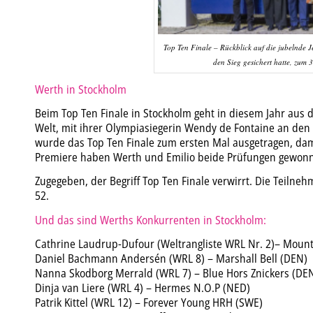
Top Ten Finale – Rückblick auf die jubelnde 
den Sieg gesichert hatte, zum
Werth in Stockholm
Beim Top Ten Finale in Stockholm geht in diesem Jahr aus 
Welt, mit ihrer Olympiasiegerin Wendy de Fontaine an den S
wurde das Top Ten Finale zum ersten Mal ausgetragen, dam
Premiere haben Werth und Emilio beide Prüfungen gewon
Zugegeben, der Begriff Top Ten Finale verwirrt. Die Teilnehm
52.
Und das sind Werths Konkurrenten in Stockholm:
Cathrine Laudrup-Dufour (Weltrangliste WRL Nr. 2)– Mount 
Daniel Bachmann Andersén (WRL 8) – Marshall Bell (DEN)
Nanna Skodborg Merrald (WRL 7) – Blue Hors Znickers (DE
Dinja van Liere (WRL 4) – Hermes N.O.P (NED)
Patrik Kittel (WRL 12) – Forever Young HRH (SWE)