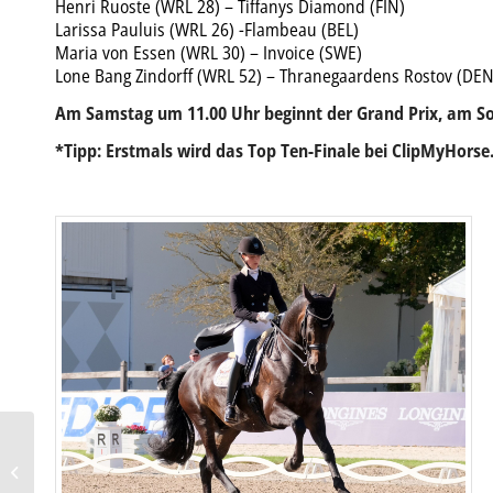
Henri Ruoste (WRL 28) – Tiffanys Diamond (FIN)
Larissa Pauluis (WRL 26) -Flambeau (BEL)
Maria von Essen (WRL 30) – Invoice (SWE)
Lone Bang Zindorff (WRL 52) – Thranegaardens Rostov (DEN
Am Samstag um 11.00 Uhr beginnt der Grand Prix, am So
*Tipp: Erstmals wird das Top Ten-Finale bei ClipMyHorse
Sebastian Heinze – Trainer
mit Vision und Phantasie