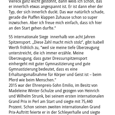
Viereck ganz leicht gestöhnt, dann weiß ich schon, das
er innerlich etwas angespannt ist. Er ist dann eher der
Typ, der sich innerlich duckt. Das war natürlich schade,
gerade die Piaffen klappen Zuhause schon so super
inzwischen. Aber ich freue mich einfach, dass ich hier
an den Start gehen durfte.“
55 internationale Siege innerhalb von acht Jahren
Spitzensport. „Diese Zahl macht mich stolz”, gibt Isabell
Werth fröhlich zu, “weil sie meine tiefe Überzeugung
unterstreicht, die ich immer erzähle. Meine
Überzeugung, dass guter Dressurspitzensport
einhergeht mit guter Gymnastizierung und gute
Gymnastizierung bedeutet, dass es eine
Erhaltungsmaßnahme für Körper und Geist ist – beim
Pferd wie beim Menschen.“
2015 war der Ehrenpreis-Sohn Emilio, im Besitz von
Madeleine Winter-Schulze und gezogen von Heinrich
und Wilhelm Strunk, bei seinem ersten internationalen
Grand Prix in Perl am Start und siegte mit 75,440
Prozent. Schon seinen zweiten internationalen Grand
Prix-Auftritt feierte er in der Schleyerhalle und siegte