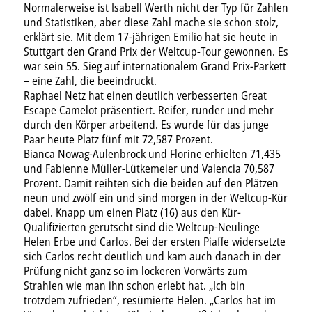
Normalerweise ist Isabell Werth nicht der Typ für Zahlen
und Statistiken, aber diese Zahl mache sie schon stolz,
erklärt sie. Mit dem 17-jährigen Emilio hat sie heute in
Stuttgart den Grand Prix der Weltcup-Tour gewonnen. Es
war sein 55. Sieg auf internationalem Grand Prix-Parkett
– eine Zahl, die beeindruckt.
Raphael Netz hat einen deutlich verbesserten Great
Escape Camelot präsentiert. Reifer, runder und mehr
durch den Körper arbeitend. Es wurde für das junge
Paar heute Platz fünf mit 72,587 Prozent.
Bianca Nowag-Aulenbrock und Florine erhielten 71,435
und Fabienne Müller-Lütkemeier und Valencia 70,587
Prozent. Damit reihten sich die beiden auf den Plätzen
neun und zwölf ein und sind morgen in der Weltcup-Kür
dabei. Knapp um einen Platz (16) aus den Kür-
Qualifizierten gerutscht sind die Weltcup-Neulinge
Helen Erbe und Carlos. Bei der ersten Piaffe widersetzte
sich Carlos recht deutlich und kam auch danach in der
Prüfung nicht ganz so im lockeren Vorwärts zum
Strahlen wie man ihn schon erlebt hat. „Ich bin
trotzdem zufrieden“, resümierte Helen. „Carlos hat im