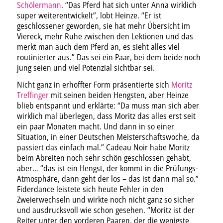
Schölermann
. “Das Pferd hat sich unter Anna wirklich
super weiterentwickelt”, lobt Heinze. “Er ist
geschlossener geworden, sie hat mehr Übersicht im
Viereck, mehr Ruhe zwischen den Lektionen und das
merkt man auch dem Pferd an, es sieht alles viel
routinierter aus.” Das sei ein Paar, bei dem beide noch
jung seien und viel Potenzial sichtbar sei.
Nicht ganz in erhoffter Form präsentierte sich
Moritz
Treffinger
mit seinen beiden Hengsten, aber Heinze
blieb entspannt und erklärte: “Da muss man sich aber
wirklich mal überlegen, dass Moritz das alles erst seit
ein paar Monaten macht. Und dann in so einer
Situation, in einer Deutschen Meisterschaftswoche, da
passiert das einfach mal.” Cadeau Noir habe Moritz
beim Abreiten noch sehr schön geschlossen gehabt,
aber… “das ist ein Hengst, der kommt in die Prüfungs-
Atmosphäre, dann geht der los – das ist dann mal so.”
Fiderdance leistete sich heute Fehler in den
Zweierwechseln und wirkte noch nicht ganz so sicher
und ausdrucksvoll wie schon gesehen. “Moritz ist der
Reiter unter den vorderen Paaren, der die wenigste