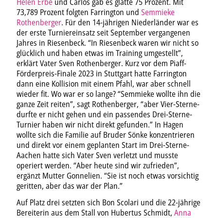
Helen Erbe
und Carlos gab es glatte 75 Prozent. Mit
73,789 Prozent folgten Farrington und
Semmieke
Rothenberger
. Für den 14-jährigen Niederländer war es
der erste Turniereinsatz seit September vergangenen
Jahres in Riesenbeck. “In Riesenbeck waren wir nicht so
glücklich und haben etwas im Training umgestellt”,
erklärt Vater Sven Rothenberger. Kurz vor dem Piaff-
Förderpreis-Finale 2023 in Stuttgart hatte Farrington
dann eine Kollision mit einem Pfahl, war aber schnell
wieder fit. Wo war er so lange? “Semmieke wollte ihn die
ganze Zeit reiten”, sagt Rothenberger, “aber Vier-Sterne-
durfte er nicht gehen und ein passendes Drei-Sterne-
Turnier haben wir nicht direkt gefunden.” In Hagen
wollte sich die Familie auf Bruder Sönke konzentrieren
und direkt vor einem geplanten Start im Drei-Sterne-
Aachen hatte sich Vater Sven verletzt und musste
operiert werden. “Aber heute sind wir zufrieden”,
ergänzt Mutter Gonnelien. “Sie ist noch etwas vorsichtig
geritten, aber das war der Plan.”
Auf Platz drei setzten sich Bon Scolari und die 22-jährige
Bereiterin aus dem Stall von Hubertus Schmidt,
Anna