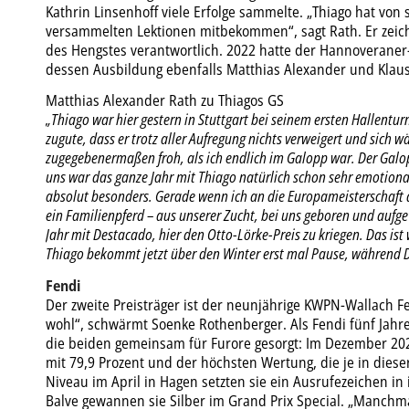
Kathrin Linsenhoff viele Erfolge sammelte. „Thiago hat von 
versammelten Lektionen mitbekommen“, sagt Rath. Er zeich
des Hengstes verantwortlich. 2022 hatte der Hannoveraner
dessen Ausbildung ebenfalls Matthias Alexander und Klaus
Matthias Alexander Rath zu Thiagos GS
„Thiago war hier gestern in Stuttgart bei seinem ersten Hallentur
zugute, dass er trotz aller Aufregung nichts verweigert und sich 
zugegebenermaßen froh, als ich endlich im Galopp war. Der Galopp 
uns war das ganze Jahr mit Thiago natürlich schon sehr emotiona
absolut besonders. Gerade wenn ich an die Europameisterschaft den
ein Familienpferd – aus unserer Zucht, bei uns geboren und aufg
Jahr mit Destacado, hier den Otto-Lörke-Preis zu kriegen. Das ist w
Thiago bekommt jetzt über den Winter erst mal Pause, während 
Fendi
Der zweite Preisträger ist der neunjährige KWPN-Wallach Fen
wohl“, schwärmt Soenke Rothenberger. Als Fendi fünf Jahre
die beiden gemeinsam für Furore gesorgt: Im Dezember 202
mit 79,9 Prozent und der höchsten Wertung, die je in diese
Niveau im April in Hagen setzten sie ein Ausrufezeichen in
Balve gewannen sie Silber im Grand Prix Special. „Manch