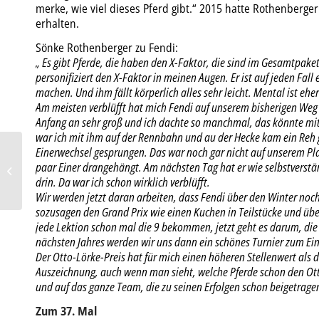
merke, wie viel dieses Pferd gibt.“ 2015 hatte Rothenberg
erhalten.
Sönke Rothenberger zu Fendi:
„ Es gibt Pferde, die haben den X-Faktor, die sind im Gesamtpake
personifiziert den X-Faktor in meinen Augen. Er ist auf jeden Fall e
machen. Und ihm fällt körperlich alles sehr leicht. Mental ist eh
Am meisten verblüfft hat mich Fendi auf unserem bisherigen Weg 
Anfang an sehr groß und ich dachte so manchmal, das könnte mit
war ich mit ihm auf der Rennbahn und au der Hecke kam ein Reh g
Einerwechsel gesprungen. Das war noch gar nicht auf unserem Pla
17. Mastertitel für Isabell
paar Einer drangehängt. Am nächsten Tag hat er wie selbstverstä
Werth
drin. Da war ich schon wirklich verblüfft.
Wir werden jetzt daran arbeiten, dass Fendi über den Winter no
sozusagen den Grand Prix wie einen Kuchen in Teilstücke und üben 
jede Lektion schon mal die 9 bekommen, jetzt geht es darum, die 
nächsten Jahres werden wir uns dann ein schönes Turnier zum Ein
Der Otto-Lörke-Preis hat für mich einen höheren Stellenwert als 
Auszeichnung, auch wenn man sieht, welche Pferde schon den Ott
und auf das ganze Team, die zu seinen Erfolgen schon beigetrage
Zum 37. Mal