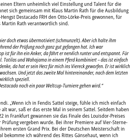
seinen Eltern unheimlich viel Einstellung und Talent für die
net sich gemeinsam mit Klaus Martin Rath für die Ausbildung
-Hengst Destacado FRH den Otto-Lörke-Preis gewonnen, für
 Martin Rath verantwortlich sind.
nier doch etwas übermotiviert (schmunzelt). Aber ich halte ihm
während der Prüfung noch ganz gut gefangen hat. Ich war
ist für ihn ein Anker, da fährt er nervlich runter und entspannt. Für
l. Totilas und Wahajama in einem Pferd kombiniert – das ist einfach
ke, da hat er sein Herz für mich ins Viereck geworfen. Er ist wirklich
ewachsen. Und jetzt das zweite Mal hintereinander, nach dem letzten
irklich speziell.
Destacado noch ein paar Weltcup-Turniere gehen wird.“
di. „Wenn ich in Fendis Sattel steige, fühle ich mich einfach
 alt war, saß er das erste Mal in seinem Sattel. Seitdem haben
2 in Frankfurt gewannen sie das Finale des Louisdor-Preises
r Prüfung vergeben wurde. Bei ihrer Premiere auf Vier-Sterne-
 ihrem ersten Grand Prix. Bei der Deutschen Meisterschaft in
mal bekomme ich während des Rittes Gänsehaut, wenn ich