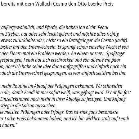
er bereits mit dem Wallach Cosmo den Otto-Loerke-Preis
t außergewöhnlich, und Pferde, die haben ihn nicht. Fendi
in Streber, hat alles sehr leicht gelernt und möchte alles richtig
er etwas zurückhaltender, nicht so ein Draufgänger wie Cosmo (lacht).
bisher mit den Einerwechseln. Er springt schon einzelne Wechsel von
 den Einern mal ein Problem werden. An einem unserer ‚Spaßtage‘
esprungen, Fendi hat sich erschrocken und von alleine ein paar
n, aber ich habe seine Idee dann aufgegriffen und einfach noch ein
ndlich die Einerwechsel gesprungen, es war einfach seitdem bei ihm
ch mehr Routine im Ablauf der Prüfungen bekommt. Wir schneiden
die, damit Fendi immer sofort weiß, was gefragt wird. Er hat für fast
Einzellektionen noch mehr in ihrer Abfolge zu festigen. Und Anfang
stieg in die Saison aussuchen.
die meisten Prüfungen oder Erfolge. Das ist eine ganz besondere
o-Lörke-Preis bekommen haben, und ich bin wirklich stolz auf Fendi
n haben.“