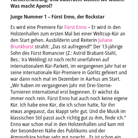
Was macht Aperol?
Junge Nummer 1 – Fürst Enno, der Rockstar
Es wird eine Premiere für
Fürst Enno
– Er wird in den
Holstenhallen zum ersten Mal bei einer Weltcup-Kür an
den Start gehen. Ausbilderin und Reiterin
Juliane
Brunkhorst
strahlt: „Das ist aufregend!“ Der 13-jährige
Sohn des Fürst Romancier (Z.: Astrid Brabant-Stahl,
Bes.: Ira Welding) ist noch recht unerfahren auf
internationalem Kür-Parkett, im vergangenen Jahr hat er
seine internationale Kür-Premiere in Görlitz gefeiert und
war dann noch mal im Dezember in Aarhus am Start.
„Wir haben im vergangenen Jahr mit Drei-Sterne-
Turnieren international erst begonnen. Er wächst da
immer noch rein. Fürst Enno hat auch noch keine eigene
Kür. Ich habe eine Kür, die ich schon hatte, für ihn
etwas angepasst, das klappt sehr gut. Und die Musik im
klassischen Stil passt auch richtig gut zu ihm, finde ich.“
Enno war schon mal in den Holstenhallen und kam mit
der besonderen Nähe des Publikums und der
Atmosphäre bisher sehr gut zurecht. „Er ist schon ein