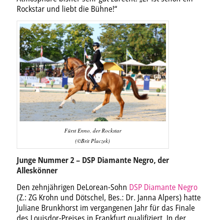
Rockstar und liebt die Bühne!“
Fürst Enno, der Rockstar
(©Brit Placzek)
Junge Nummer 2 – DSP Diamante Negro, der
Alleskönner
Den zehnjährigen DeLorean-Sohn
DSP Diamante Negro
(Z.: ZG Krohn und Dötschel, Bes.: Dr. Janna Alpers) hatte
Juliane Brunkhorst im vergangenen Jahr für das Finale
des Louisdor-Preises in Frankfurt qualifiziert. In der