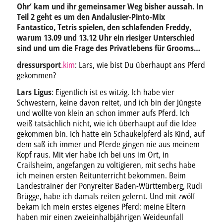
Ohr‘ kam und ihr gemeinsamer Weg bisher aussah. In
Teil 2 geht es um den Andalusier-Pinto-Mix
Fantastico, Tetris spielen, den schlafenden Freddy,
warum 13.09 und 13.12 Uhr ein riesiger Unterschied
sind und um die Frage des Privatlebens für Grooms…
dressursport
.kim
: Lars, wie bist Du überhaupt ans Pferd
gekommen?
Lars Ligus
: Eigentlich ist es witzig. Ich habe vier
Schwestern, keine davon reitet, und ich bin der Jüngste
und wollte von klein an schon immer aufs Pferd. Ich
weiß tatsächlich nicht, wie ich überhaupt auf die Idee
gekommen bin. Ich hatte ein Schaukelpferd als Kind, auf
dem saß ich immer und Pferde gingen nie aus meinem
Kopf raus. Mit vier habe ich bei uns im Ort, in
Crailsheim, angefangen zu voltigieren, mit sechs habe
ich meinen ersten Reitunterricht bekommen. Beim
Landestrainer der Ponyreiter Baden-Württemberg, Rudi
Brügge, habe ich damals reiten gelernt. Und mit zwölf
bekam ich mein erstes eigenes Pferd: meine Eltern
haben mir einen zweieinhalbjährigen Weideunfall