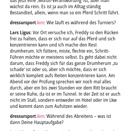
das jetzt eine ‚Mords-Verantwortung‘ ist, aber man
wächst da rein. Es ist ja auch im Alltag ständig
Bestandteil, allein, wenn man so ein Pferd Schritt führt.
dressursport
.kim
: Wie läuft es während des Turniers?
Lars Ligus
: Vor Ort versuche ich, Freddy so den Rücken
frei zu halten, dass er sich nur auf das Pferd und sich
konzentrieren kann und ich mache den Rest
drumherum. Ich füttere, miste, flechte ein, Schritt-
Führen möchte er meistens selbst. Es geht dabei nicht
darum, dass Freddy sich für das ganze Drumherum ‚zu
schade‘ ist oder so, aber ich möchte, dass er sich
wirklich komplett aufs Reiten konzentrieren kann. Am
Abend vor der Prüfung sprechen wir noch mal alles
durch, aber ein bis zwei Stunden vor dem Ritt braucht
er seine Ruhe, da ist er im Tunnel. In der Zeit ist er auch
nicht im Stall, sondern entweder im Hotel oder im Lkw
und kommt dann zum Aufsitzen wieder.
dressursport
.kim
: Während des Abreitens – was ist
dann Deine Hauptaufgabe?