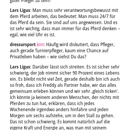
guter Pfleger zu sein?
Lars Ligus
: Man muss sehr verantwortungsbewusst mit
dem Pferd arbeiten, das bedeutet: Man muss 24/7 für
das Pferd da sein. Sie sind auf uns angewiesen. Und es
ist sehr wichtig, dass man immer für das Pferd denken –
egal, wie viel Uhr es ist.
dressursport
.kim
: Häufig wird diskutiert, dass Pfleger,
auch gerade Turnierpfleger, kaum eine Chance auf
Privatleben haben – wie siehst Du das?
Lars Ligus
: Darüber lässt sich streiten. Es ist sicher sehr
schwierig, der Job nimmt sicher 90 Prozent eines Lebens
ein. Es bleibt nicht viel Zeit, gerade deshalb bin ich auch
so froh, dass ich Freddy als Partner habe, wir das alles
gemeinsam erleben können und wir sehr ‚gleich ticken‘.
Ich könnte ja keinem anderen Menschen, der nichts mit
Pferden zu tun hat, erklären, dass ich jedes
Wochenende irgendwo anders hinfahre und jeden
Morgen um sechs aufstehe, um in den Stall zu gehen.
Das ist schon schwierig. Es kommt natürlich auf die
eigene Kraft und Energie an, was man mit seinem