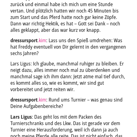
zurück und einmal habe ich mich um eine Stunde
vertan. Und plötzlich hatten wir noch 45 Minuten bis
zum Start und das Pferd hatte noch gar keine Zöpfe.
Dann war richtig Hektik, es hat – Gott sei Dank – noch
alles geklappt, aber das war kurz vor knapp.
dressursport
.kim
: Lass uns den Spieß umdrehen: Was
hat Freddy eventuell von Dir gelernt in den vergangenen
sechs Jahren?
Lars Ligus: Ich glaube, manchmal ruhiger zu bleiben. Er
neigt dazu, alles immer noch mal zu überdenken und
manchmal sage ich ihm dann: Jetzt atme mal tief durch,
es kommt alles so, wie es kommt, wir sind gut
vorbereitet und jetzt reiten wir.
dressursport
.kim
: Rund ums Turnier – was genau sind
Deine Aufgabenbereiche?
Lars Ligus
: Das geht los mit dem Packen des
Turnierschranks und des Lkw. Das ist gerade vor dem
Turnier eine Herausforderung, weil ich dann ja auch
noch meine Pferde alle reite. Das ist nicht einfach, das