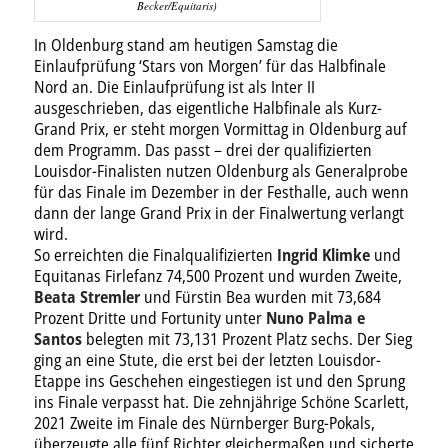
Becker/Equitaris)
In Oldenburg stand am heutigen Samstag die
Einlaufprüfung ‘Stars von Morgen’ für das Halbfinale
Nord an. Die Einlaufprüfung ist als Inter II
ausgeschrieben, das eigentliche Halbfinale als Kurz-
Grand Prix, er steht morgen Vormittag in Oldenburg auf
dem Programm. Das passt – drei der qualifizierten
Louisdor-Finalisten nutzen Oldenburg als Generalprobe
für das Finale im Dezember in der Festhalle, auch wenn
dann der lange Grand Prix in der Finalwertung verlangt
wird.
So erreichten die Finalqualifizierten
Ingrid Klimke
und
Equitanas Firlefanz 74,500 Prozent und wurden Zweite,
Beata Stremler
und Fürstin Bea wurden mit 73,684
Prozent Dritte und Fortunity unter
Nuno Palma e
Santos
belegten mit 73,131 Prozent Platz sechs. Der Sieg
ging an eine Stute, die erst bei der letzten Louisdor-
Etappe ins Geschehen eingestiegen ist und den Sprung
ins Finale verpasst hat. Die zehnjährige Schöne Scarlett,
2021 Zweite im Finale des Nürnberger Burg-Pokals,
überzeugte alle fünf Richter gleichermaßen und sicherte