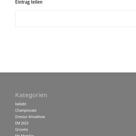
Eintrag teilen
Kategorien
beliebt
Championate
Dressur-Knowhow
EM 2023
Grooms
My Monday