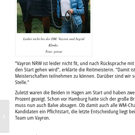
Leider nicht bei der DM: Vayron und Ingrid
Klimke.
Foto: privat
“Vayron NRW ist leider nicht fit, und nach Rücksprache mit
den Start gehen wird”, erklärte die Reitmeisterin. “Damit 
Meisterschaften teilnehmen zu können. Darüber sind wir s
Stelle.”
Zuletzt waren die Beiden in Hagen am Start und haben zwe
Prozent gezeigt. Schon vor Hamburg hatte sich der große B
muss nun auch Balve absagen. Ob damit auch alle WM-Chance
Kandidaten ein Pflichtstart, die letzte Entscheidung lieg
Klassenfahrt mit Prof.
Team um Vayron.
„Farri“