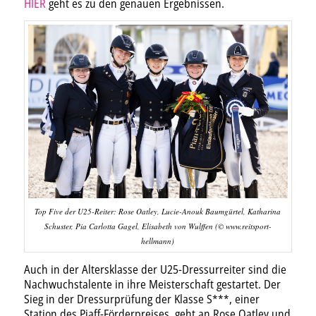
HIER
geht es zu den genauen Ergebnissen.
Top Five der U25-Reiter: Rose Oatley, Lucie-Anouk Baumgürtel, Katharina
Schuster, Pia Carlotta Gagel, Elisabeth von Wulffen (© www.reitsport-
hellmann)
Auch in der Altersklasse der U25-Dressurreiter sind die
Nachwuchstalente in ihre Meisterschaft gestartet. Der
Sieg in der Dressurprüfung der Klasse S***, einer
Station des Piaff-Förderpreises, geht an Rose Oatley und