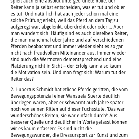
spielt auch eine absolut untergeordnete Rolle, der
Reiter kann ja selbst entscheiden, was er tut und ob er
es tut. Und natürlich hat auch jeder schon mal eine
solche Prüfung erlebt, weil das Pferd an dem Tag zu
aufgeregt war, abgelenkt, überdreht oder oder … Aber
man wundert sich: Häufig sind es auch dieselben Reiter,
die man manchmal über Jahre und auf verschiedenen
Pferden beobachtet und immer wieder sieht es so gar
nicht nach freudvollem Miteinander aus. Immer wieder
sind auch die Wertnoten dementsprechend und eine
Platzierung nicht in Sicht – der Erfolg kann also kaum
die Motivation sein. Und man fragt sich: Warum tut der
Reiter das?
2. Hubertus Schmidt hat etliche Pferde geritten, die vom
Bewegungspotenzial einer Wansuela Suerte deutlich
überlegen waren, aber er schwärmt auch Jahre später
noch von seinen Ritten auf dieser Fuchsstute. ‘Das war
wunderschönes Reiten, sie war einfach durch!’ Aus
besserer Quelle und deutlicher in Worte gefasst können
wir es kaum erfassen: Es sind nicht die
Bewegungswunder, die Dressursport zur Kunst und zum