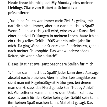
Heute freue ich mich, bei ‘My Monday’ eins meiner
Lieblings-Zitate von Hubertus Schmidt zu
präsentieren:
„Das feine Reiten war immer mein Ziel. Es gelingt mir
natürlich nicht immer, aber nur dann macht es Spaß!
Wenn Reiten so richtig toll wird, wird es zur Kunst. Bei
einer handvoll Prüfungen in meinem Leben, hatte ich so
ein richtig tolles Gefühl. 2005 war ein tolles Jahr für
mich. Da ging Wansuela Suerte vom Allerfeinsten, genau
nach meiner Philosophie. Das war wunderschönes
Reiten, sie war einfach durch!“
Dieses Zitat hat zwei ganz besondere Stellen für mich:
1. ‘…nur dann macht es Spaß!’ Jeder kann diese Aussage
absolut nachvollziehen. Aber: In allen Leistungsklassen
sieht man mit Regelmäßigkeit Prüfungen, bei denen
man denkt, dass das Pferd gerade kein ‘Happy Athlet’
ist. Viel seltener kommt man zu dem Umkehrschluss,
dass es auch für den Reiter kein gutes Gefühl sein kann,
ihm keinen Spaß machen kann. Mal platt gesagt: Das