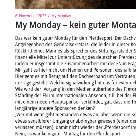
/
6. November 2023
My Monday
My Monday – kein guter Mont
Das war kein guter Monday für den Pferdesport. Der Dachve
Angelegenheit des Generalsekretärs, die leider in dieser Kon
Rücktritt eines Mannes als Sprecher des Stiftungsrats der 
finanzielle Mittel zur Unterstützung des deutschen Pferdes
indem er insgesamt die Zusammenarbeit mit der FN in Frage
Mir geht es hier nicht um Namen und Personen, deshalb las
Hier geht es mit Bezug auf den Dachverband um Vertrauen,
in Frage gestellt. Welche Signalwirkung hat das für eventue
Wie wird der ‚Vorgang‘ in den Medien außerhalb des Pfer
Standing der FN im internationalen Ansehen, z.B. bei der 
mit einem neuen Hauptsponsor verkündet, gut, dass die Ti
langjährige andere Sponsoren denken?
‚Wer mit wem‘ geht niemanden etwas an, aber wenn die Konst
etwas sensiblerer Umgang unabdingbar gewesen (einer der 
verlassen müssen), damit nicht wieder der ‚Pferdesport‘ ins
Nein, es war kein guter Montag für den Pferdesport.