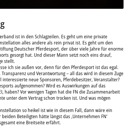
ag
rband ist in den Schlagzeilen. Es geht um eine private
stellation alles andere als rein privat ist. Es geht um den
Stiftung Deutscher Pferdesport, der über viele Jahre für enorme
ports gesorgt hat. Und dieser Mann setzt noch eins drauf,
 stellt.
se ich sie außen vor, denn für den Pferdesport ist das egal.
 Transparenz und Verantwortung – all das wird in diesem Zuge
ll interessierte neue Sponsoren, Pferdebesitzer, Veranstalter?
desports aufgenommen? Wird es Auswirkungen auf das
FEI, haben? Vor wenigen Tagen hat die FN die Zusammenarbeit
nte unter dem Vertrag schon trocken ist. Und was mögen
ellation so heikel ist wie in diesem Fall, dann wäre ein
beiden Beteiligten hätte längst das ‚Unternehmen FN‘
gesamt eine Breitseite erfährt.