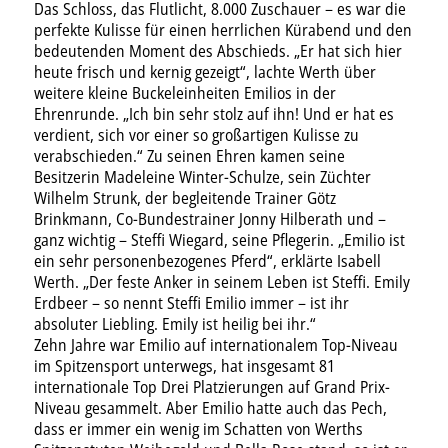
Das Schloss, das Flutlicht, 8.000 Zuschauer – es war die
perfekte Kulisse für einen herrlichen Kürabend und den
bedeutenden Moment des Abschieds. „Er hat sich hier
heute frisch und kernig gezeigt“, lachte Werth über
weitere kleine Buckeleinheiten Emilios in der
Ehrenrunde. „Ich bin sehr stolz auf ihn! Und er hat es
verdient, sich vor einer so großartigen Kulisse zu
verabschieden.“ Zu seinen Ehren kamen seine
Besitzerin Madeleine Winter-Schulze, sein Züchter
Wilhelm Strunk, der begleitende Trainer Götz
Brinkmann, Co-Bundestrainer Jonny Hilberath und –
ganz wichtig – Steffi Wiegard, seine Pflegerin. „Emilio ist
ein sehr personenbezogenes Pferd“, erklärte Isabell
Werth. „Der feste Anker in seinem Leben ist Steffi. Emily
Erdbeer – so nennt Steffi Emilio immer – ist ihr
absoluter Liebling. Emily ist heilig bei ihr.“
Zehn Jahre war Emilio auf internationalem Top-Niveau
im Spitzensport unterwegs, hat insgesamt 81
internationale Top Drei Platzierungen auf Grand Prix-
Niveau gesammelt. Aber Emilio hatte auch das Pech,
dass er immer ein wenig im Schatten von Werths